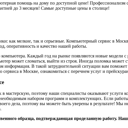
пьютерная помощь на дому по доступной цене! Профессионализм
рантией до 3 месяцев! Самые доступные цены в столице!
и: как мелкие, так и серьезные. Компьютерный сервис в Москве
д, оперативность и качество нашей работы.
з компьютера. Каждый год на рынке появляются новые модели с
ьютер может сломаться, выйти из строя. Иногда поломка может 
 нам информация. В такой затруднительной ситуации вам поможе
 сервиса в Москве, ознакомиться с перечнем услуг и прейскура
се
ок в мастерскую, поэтому наши специалисты оказывают услуги 
) с необходимым набором программ и комплектующих. Если работ
воего дела, поэтому вы можете быть уверены в результате! Мы не
.
твенного образца, подтверждающая проделанную работу. Наш